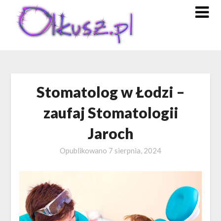
Skip
to
content
Stomatolog w Łodzi –
zaufaj Stomatologii
Jaroch
Opublikowano
7 sierpnia, 2024