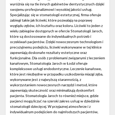
wyróżnia się na tle innych gabinetów dentystycznych dzięki
swojemu profesjonalizmowi i wysokiej jakości usług.
Specjalizując się w stomatologii estetycznej, firma oferuje
zabiegi takie jak licówki, które pozwalają na poprawę
wyglądu zębów, ich kształtu oraz koloru. Licówki to jeden z
wielu zabiegów dostępnych w ofercie Stomatologii Jaroch,
które są dostosowane do indywidualnych potrzeb i
oczekiwań pacjentów. Dzięki nowoczesnym technologiom i
precyzyjnemu podejściu, licówki wykonywane w tej klinice
zapewniają doskonałe rezultaty estetyczne oraz
funkcjonalne. Dla osób z problemami związanymi z leczeniem
kanałowym, Stomatologia Jaroch w Łodzi oferuje
kompleksowe usługi endodontyczne. Leczenie kanałowe,
które jest niezbędne w przypadku uszkodzenia miazgi zęba,
wykonywane jest z najwyższą starannością, z
wykorzystaniem nowoczesnych narzędzi i metod, które
zapewniają skuteczność oraz minimalizują dyskomfort
pacjenta. Stomatologia Jaroch to również miejsce, gdzie
pacjenci mogą liczyć na szeroki zakres usług w dziedzinie
stomatologii dziecięcej. W przyjaznej atmosferze i z
indywidualnym podejściem do najmłodszych pacjentów,