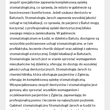
zespół specjalistów zapewnia kompleksową opiekę
stomatologiczną, co sprawia, że wizyty w gabinecie są
bezstresowe i komfortowe. Jeżeli szukasz dentysty w
Bałutach, Stomatologia Jaroch zapewnia wysokiej jakości
usługi w tej lokalizacji, co sprawia, że pacjenci z Bałut mogą
korzystać z profesjonalnej opieki dentystycznej blisko
swojego miejsca zamieszkania. W gabinecie
stomatologicznym w Łodzi, w dzielnicy Bałuty, dostępne są
wszystkie podstawowe usługi stomatologiczne, w tym
profilaktyka, leczenie chorób dziąseł oraz zabiegi z zakresu
stomatologii estetycznej. Dzięki lokalizacji w Bałutach,
Stomatologia Jaroch jest w stanie sprostać wymaganiom
mieszkańców tej dzielnicy, oferując im dostęp do wysokiej
jakości usług dentystycznych. Stomatologia Jaroch to
również klinika, która obsługuje pacjentów z Zgierza,
oferując im kompleksową opiekę stomatologiczną.
Wyspecjalizowany zespół dentystów i stomatologów jest
gotowy, aby sprostać wszelkim wymaganiom i
oczekiwaniom pacjentów z Zgierza, zapewniając im
profesjonalną pomoc i leczenie na najwyższym poziomie.
Gabinet stomatologiczny Stomatologii Jaroch w Łodzi to