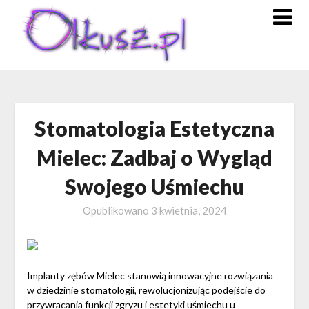
Skip
to
content
Stomatologia Estetyczna
Mielec: Zadbaj o Wygląd
Swojego Uśmiechu
Opublikowano
3 kwietnia, 2024
Implanty zębów Mielec stanowią innowacyjne rozwiązania
w dziedzinie stomatologii, rewolucjonizując podejście do
przywracania funkcji zgryzu i estetyki uśmiechu u