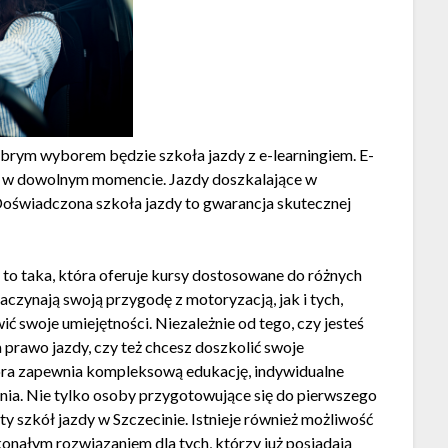
obrym wyborem będzie szkoła jazdy z e-learningiem. E-
ę w dowolnym momencie. Jazdy doszkalające w
Doświadczona szkoła jazdy to gwarancja skutecznej
to taka, która oferuje kursy dostosowane do różnych
czynają swoją przygodę z motoryzacją, jak i tych,
ić swoje umiejętności. Niezależnie od tego, czy jesteś
 prawo jazdy, czy też chcesz doszkolić swoje
która zapewnia kompleksową edukację, indywidualne
nia. Nie tylko osoby przygotowujące się do pierwszego
y szkół jazdy w Szczecinie. Istnieje również możliwość
skonałym rozwiązaniem dla tych, którzy już posiadają