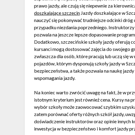
prawo jazdy, ale czują się niepewnie za kierowni
doszkalające szczecin
Jazdy doszkalające w Szcze
nauczyć się pokonywać trudniejsze odcinki dró
przypadku niezdania poprzedniego. Instruktorzy 
pozwala na jeszcze lepsze dopasowanie programu
Dodatkowo, szczecińskie szkoły jazdy oferują co
kursanci mogą dostosować zajęcia do swojego gr
zwłaszcza dla osób, które pracują lub uczą się 
pojazdów, którym dysponują szkoły jazdy w Szcz
bezpieczeństwa, a także pozwala na naukę jaz
wspomagania jazdy.
Na koniec warto zwrócić uwagę na fakt, że w prz
istotnym kryterium jest również cena. Kursy na pr
wybór szkoły może zaowocować szybkim uzyskan
zatem porównać oferty różnych szkół jazdy, uwzglę
doświadczenie instruktorów oraz opinie innych 
inwestycja w bezpieczeństwo i komfort jazdy prz