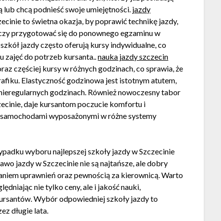
cą lub chcą podnieść swoje umiejętności.
jazdy
cinie to świetna okazja, by poprawić technikę jazdy,
g czy przygotować się do ponownego egzaminu w
szkół jazdy często oferują kursy indywidualne, co
 zajęć do potrzeb kursanta..
nauka jazdy szczecin
raz częściej kursy w różnych godzinach, co sprawia, że
afiku. Elastyczność godzinowa jest istotnym atutem,
w nieregularnych godzinach. Również nowoczesny tabor
ecinie, daje kursantom poczucie komfortu i
dy samochodami wyposażonymi w różne systemy
ypadku wyboru najlepszej szkoły jazdy w Szczecinie
awo jazdy w Szczecinie nie są najtańsze, ale dobry
iem uprawnień oraz pewnością za kierownicą. Warto
dniając nie tylko ceny, ale i jakość nauki,
kursantów. Wybór odpowiedniej szkoły jazdy to
ez długie lata.