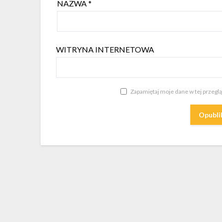
NAZWA
*
WITRYNA INTERNETOWA
Zapamiętaj moje dane w tej przegl