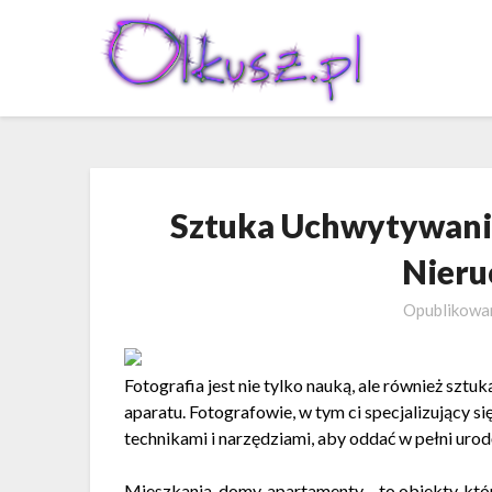
Skip
to
content
Sztuka Uchwytywania
Nieru
Opublikow
Fotografia jest nie tylko nauką, ale również szt
aparatu. Fotografowie, w tym ci specjalizujący si
technikami i narzędziami, aby oddać w pełni urod
Mieszkania, domy, apartamenty – to obiekty, kt