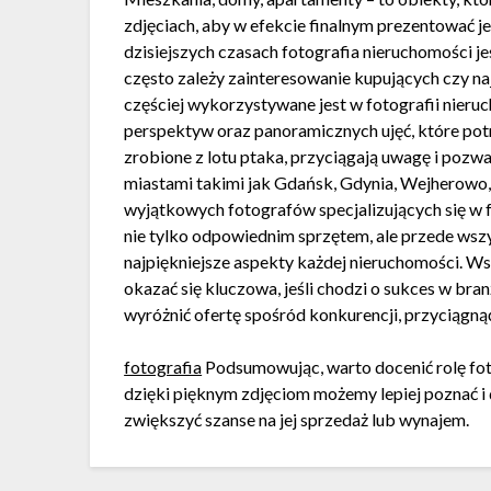
zdjęciach, aby w efekcie finalnym prezentować j
dzisiejszych czasach fotografia nieruchomości je
często zależy zainteresowanie kupujących czy n
częściej wykorzystywane jest w fotografii nieru
perspektyw oraz panoramicznych ujęć, które potr
zrobione z lotu ptaka, przyciągają uwagę i pozw
miastami takimi jak Gdańsk, Gdynia, Wejherowo, 
wyjątkowych fotografów specjalizujących się w f
nie tylko odpowiednim sprzętem, ale przede wsz
najpiękniejsze aspekty każdej nieruchomości. 
okazać się kluczowa, jeśli chodzi o sukces w bran
wyróżnić ofertę spośród konkurencji, przyciągnąć
fotografia
Podsumowując, warto docenić rolę foto
dzięki pięknym zdjęciom możemy lepiej poznać i 
zwiększyć szanse na jej sprzedaż lub wynajem.