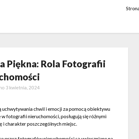
Stron
 Piękna: Rola Fotografii
chomości
ano
3 kwietnia, 2024
uką uchwytywania chwil i emocji za pomocą obiektywu
ę w fotografii nieruchomości, posługują się różnymi
ę i charakter poszczególnych miejsc.
óre przez fotografów nieruchomości są uwieczniane na