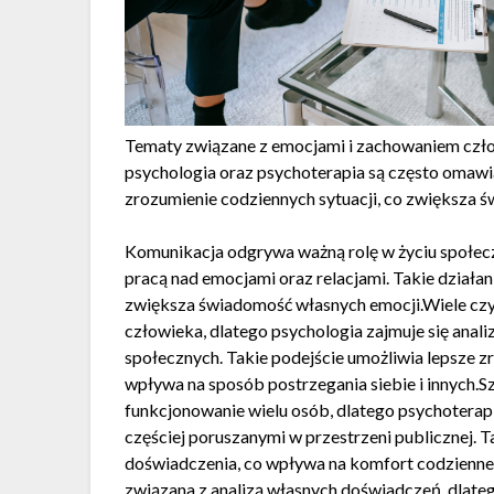
Tematy związane z emocjami i zachowaniem czło
psychologia oraz psychoterapia są często omawi
zrozumienie codziennych sytuacji, co zwiększa 
Komunikacja odgrywa ważną rolę w życiu społecz
pracą nad emocjami oraz relacjami. Takie działa
zwiększa świadomość własnych emocji.Wiele czy
człowieka, dlatego psychologia zajmuje się ana
społecznych. Takie podejście umożliwia lepsze 
wpływa na sposób postrzegania siebie i innych.
funkcjonowanie wielu osób, dlatego psychoterap
częściej poruszanymi w przestrzeni publicznej. T
doświadczenia, co wpływa na komfort codzienne
związana z analizą własnych doświadczeń, dlate