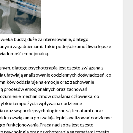
wieka budzą duże zainteresowanie, dlatego
anymi zagadnieniami. Takie podejście umożliwia lepsze
świadomość emocjonalną.
nym, dlatego psychoterapia jest często związana z
nia ułatwiają analizowanie codziennych doświadczeń, co
nników oddziałuje na emocje oraz zachowanie
lizą procesów emocjonalnych oraz zachowań
zrozumienie mechanizmów działania człowieka, co
Szybkie tempo życia wpływa na codzienne
ia oraz wsparcie psychologiczne są tematami coraz
akie rozwiązania pozwalają lepiej analizować codzienne
go funkcjonowania.Praca nad sobą jest często
go psychologia oraz psychoterapia są tematami często