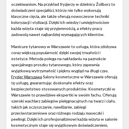
oczekiwaniom. Na przykład fryzjerzy w dzielnicy Żoliborz to
doświadczeni specjaliści, którzy nie tylko wykonują
klasyczne cięcia, ale także oferują nowoczesne techniki
koloryzacji i stylizacji. Dzięki ich wiedzy i umiejętnościom
każda wizyta staje się przyjemnością, a efekty pracy
zadowolą nawet najbardziej wymagających klientów.
Manicure tytanowy w Warszawie to usługa, która zdobywa
coraz większą popularność dzięki swojej trwałości i
estetyce. Metoda polega na nakładaniu na paznokcie
specjalnego proszku tytanowego, który zapewnia
wyjątkową wytrzymałość i piękny wygląd na długi czas.
Fryzjer Warszawa
Salony kosmetyczne w Warszawie oferują
tę usługę, gwarantując doskonałe efekty oraz
bezpieczeństwo stosowanych produktów. Kosmetyczki w
Warszawie to prawdziwe ekspertki w swoim fachu. Oferują
szeroki wachlarz zabiegów pielęgnacyjnych na twarz i ciało,
takich jak oczyszczanie, nawilżanie, zabiegi
przeciwstarzeniowe oraz różnego rodzaju maseczki i
peelingi. Dzięki ich profesjonalizmowi każda wizyta w salonie
kosmetycznym staje się wyjątkowym doświadczeniem,