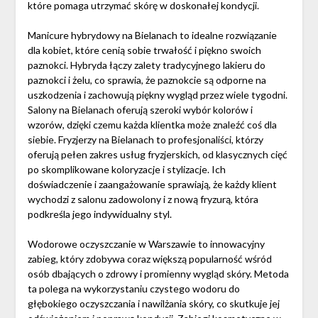
które pomaga utrzymać skórę w doskonałej kondycji.
Manicure hybrydowy na Bielanach to idealne rozwiązanie
dla kobiet, które cenią sobie trwałość i piękno swoich
paznokci. Hybryda łączy zalety tradycyjnego lakieru do
paznokci i żelu, co sprawia, że paznokcie są odporne na
uszkodzenia i zachowują piękny wygląd przez wiele tygodni.
Salony na Bielanach oferują szeroki wybór kolorów i
wzorów, dzięki czemu każda klientka może znaleźć coś dla
siebie. Fryzjerzy na Bielanach to profesjonaliści, którzy
oferują pełen zakres usług fryzjerskich, od klasycznych cięć
po skomplikowane koloryzacje i stylizacje. Ich
doświadczenie i zaangażowanie sprawiają, że każdy klient
wychodzi z salonu zadowolony i z nową fryzurą, która
podkreśla jego indywidualny styl.
Wodorowe oczyszczanie w Warszawie to innowacyjny
zabieg, który zdobywa coraz większą popularność wśród
osób dbających o zdrowy i promienny wygląd skóry. Metoda
ta polega na wykorzystaniu czystego wodoru do
głębokiego oczyszczania i nawilżania skóry, co skutkuje jej