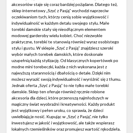
akcesoriów staje się coraz bardziej pożądane. Dlatego też,
sklep internetowy „Szyć z Pasją” wychodzi naprzeciw
oczekiwaniom tych, którzy cenią sobie wyjątkowość i
indywidualność w każdym detalu swojego stylu. Małe
torebki damskie stały się nieodłącznym elementem
modowej garderoby wielu kobiet. Choć niezwykle
praktyczne, torebki te stanowią również wyraz osobistego
stylu i gustu. W sklepie „Szyć z Pasją” znajdziesz szeroki
wybór małych torebek damskich, które doskonale
uzupełnią każdą stylizację. Od klasycznych kopertówek po
modne mini torebeczki, każda z nich wykonana jest z
najwyższą starannością i dbałością o detale. Dzięki nim
możesz wyrazić swoją indywidualność i wyróżnić się z tłumu.
Jednak oferta „Szyć z Pasją” to nie tylko małe torebki
damskie. Sklep ten oferuje również ręcznie robione
akcesoria dla dzieci, które przenoszą najmłodszych w
magiczny świat wyobraźni i kreatywności. Każdy produkt
jest wyjątkowy i pełen uroku, co sprawia, że dzieci
uwielbiają je nosić. Kupując w „Szyć z Pasją”, nie tylko
inwestujesz w jakość i wyjątkowość, ale także wspierasz
lokalnych rzemieślników oraz promujesz wartość rękodzieła.