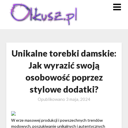
Skip
to
content
Unikalne torebki damskie:
Jak wyrazić swoją
osobowość poprzez
stylowe dodatki?
Opublikowano
3 maja, 2024
W erze masowej produkcji i powszechnych trendów
modowych, poszukiwanie unikalnych i autentycznych