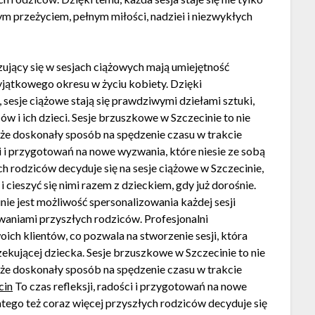
 przeżyciem, pełnym miłości, nadziei i niezwykłych
zujący się w sesjach ciążowych mają umiejętność
wyjątkowego okresu w życiu kobiety. Dzięki
, sesje ciążowe stają się prawdziwymi dziełami sztuki,
w i ich dzieci. Sesje brzuszkowe w Szczecinie to nie
akże doskonały sposób na spędzenie czasu w trakcie
ci i przygotowań na nowe wyzwania, które niesie ze sobą
ch rodziców decyduje się na sesje ciążowe w Szczecinie,
 cieszyć się nimi razem z dzieckiem, gdy już dorośnie.
nie jest możliwość spersonalizowania każdej sesji
waniami przyszłych rodziców. Profesjonalni
oich klientów, co pozwala na stworzenie sesji, która
zekującej dziecka. Sesje brzuszkowe w Szczecinie to nie
akże doskonały sposób na spędzenie czasu w trakcie
cin
To czas refleksji, radości i przygotowań na nowe
atego też coraz więcej przyszłych rodziców decyduje się