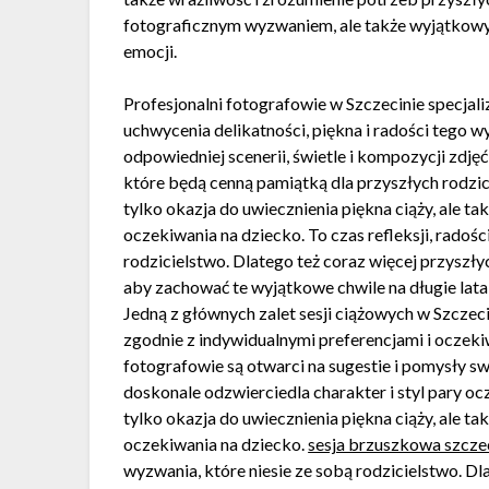
fotograficznym wyzwaniem, ale także wyjątkowym
emocji.
Profesjonalni fotografowie w Szczecinie specjali
uchwycenia delikatności, piękna i radości tego 
odpowiedniej scenerii, świetle i kompozycji zdjęć
które będą cenną pamiątką dla przyszłych rodzicó
tylko okazja do uwiecznienia piękna ciąży, ale t
oczekiwania na dziecko. To czas refleksji, radoś
rodzicielstwo. Dlatego też coraz więcej przyszły
aby zachować te wyjątkowe chwile na długie lata i
Jedną z głównych zalet sesji ciążowych w Szczeci
zgodnie z indywidualnymi preferencjami i oczeki
fotografowie są otwarci na sugestie i pomysły sw
doskonale odzwierciedla charakter i styl pary oc
tylko okazja do uwiecznienia piękna ciąży, ale t
oczekiwania na dziecko.
sesja brzuszkowa szcze
wyzwania, które niesie ze sobą rodzicielstwo. Dl