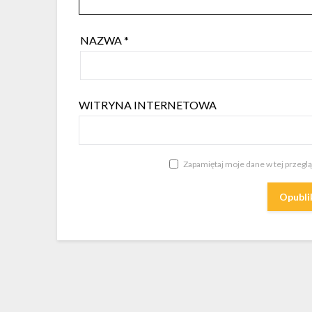
NAZWA
*
WITRYNA INTERNETOWA
Zapamiętaj moje dane w tej przegl