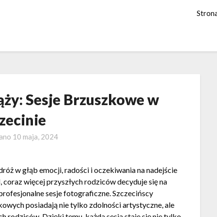
Stron
ąży: Sesje Brzuszkowe w
zecinie
wano
10 maja, 2024
róż w głąb emocji, radości i oczekiwania na nadejście
 coraz więcej przyszłych rodziców decyduje się na
 profesjonalne sesje fotograficzne. Szczecińscy
kowych posiadają nie tylko zdolności artystyczne, ale
 rodziców. Dzięki temu, każda sesja staje się nie tylko