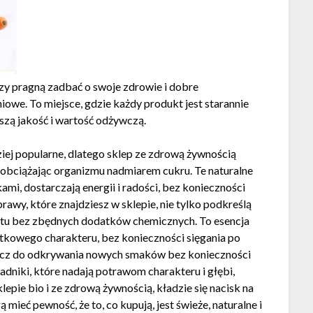
rzy pragną zadbać o swoje zdrowie i dobre
e. To miejsce, gdzie każdy produkt jest starannie
zą jakość i wartość odżywczą.
ziej popularne, dlatego sklep ze zdrową żywnością
 obciążając organizmu nadmiarem cukru. Te naturalne
i, dostarczają energii i radości, bez konieczności
awy, które znajdziesz w sklepie, nie tylko podkreślą
matu bez zbędnych dodatków chemicznych. To esencja
jątkowego charakteru, bez konieczności sięgania po
klucz do odkrywania nowych smaków bez konieczności
adniki, które nadają potrawom charakteru i głębi,
epie bio i ze zdrową żywnością, kładzie się nacisk na
ieć pewność, że to, co kupują, jest świeże, naturalne i