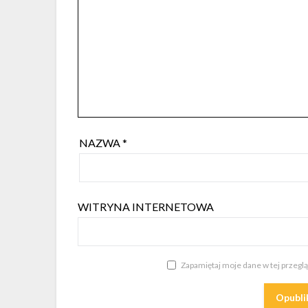
NAZWA
*
WITRYNA INTERNETOWA
Zapamiętaj moje dane w tej przegl