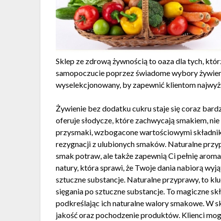
Sklep ze zdrową żywnością to oaza dla tych, któ
samopoczucie poprzez świadome wybory żywieniow
wyselekcjonowany, by zapewnić klientom najwyżs
Żywienie bez dodatku cukru staje się coraz bard
oferuje słodycze, które zachwycają smakiem, nie
przysmaki, wzbogacone wartościowymi składnikam
rezygnacji z ulubionych smaków. Naturalne przypr
smak potraw, ale także zapewnią Ci pełnię aro
natury, która sprawi, że Twoje dania nabiorą wy
sztuczne substancje. Naturalne przyprawy, to 
sięgania po sztuczne substancje. To magiczne skł
podkreślając ich naturalne walory smakowe. W skl
jakość oraz pochodzenie produktów. Klienci mogą m