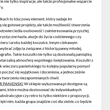
 nie tylko inspiracje, ale także profesjonalne wsparcie
y.
kach to kluczowy element, który nadaje im
ą się gotowe projekty, ale także możliwość stworzenia
dzwierciedla osobowość i zainteresowania przyszłej
rystyczne hasła, aluzje do życia codziennego czy
kteru i uroku każdej koszulce. Innym ciekawym
ybrać zdjęcia związane z historią panny młodej,
grafie. Takie koszulki nie tylko są doskonałą pamiątką
owtarzalną atmosferę wspólnego świętowania. Koszulki z
k wieczoru panieńskiego to kolejny popularny pomysł
e poczuć się wyjątkowo i doceniona, a jednocześnie
w tworzeniu niezapomnianych chwil.
 PANIENSKI
W sklepie wyluzowana.pl dostępne są
rami, które można dostosować do indywidualnych
bstrakcyjne czy retro to tylko niektóre z propozycji,
ęki nim, każda grupa znajdzie coś dla siebie, co będzie