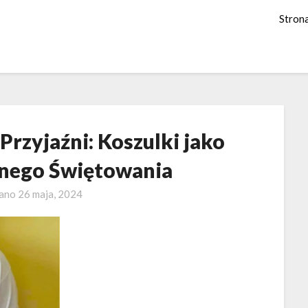
Stron
rzyjaźni: Koszulki jako
nego Świętowania
wano
26 maja, 2024