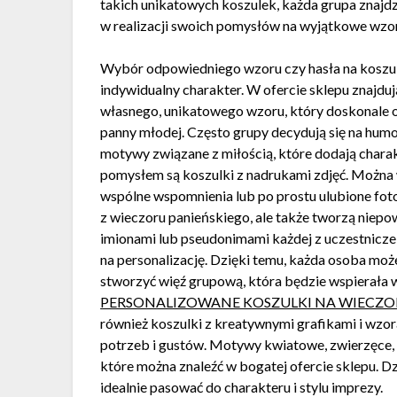
takich unikatowych koszulek, każda grupa znajdzie
w realizacji swoich pomysłów na wyjątkowe wzor
Wybór odpowiedniego wzoru czy hasła na koszul
indywidualny charakter. W ofercie sklepu znajduj
własnego, unikatowego wzoru, który doskonale o
panny młodej. Często grupy decydują się na humo
motywy związane z miłością, które dodają chara
pomysłem są koszulki z nadrukami zdjęć. Można w
wspólne wspomnienia lub po prostu ulubione foto
z wieczoru panieńskiego, ale także tworzą niep
imionami lub pseudonimami każdej z uczestnicze
na personalizację. Dzięki temu, każda osoba moż
stworzyć więź grupową, która będzie wspierała 
PERSONALIZOWANE KOSZULKI NA WIECZOR
również koszulki z kreatywnymi grafikami i wzo
potrzeb i gustów. Motywy kwiatowe, zwierzęce, a
które można znaleźć w bogatej ofercie sklepu. Dzi
idealnie pasować do charakteru i stylu imprezy.