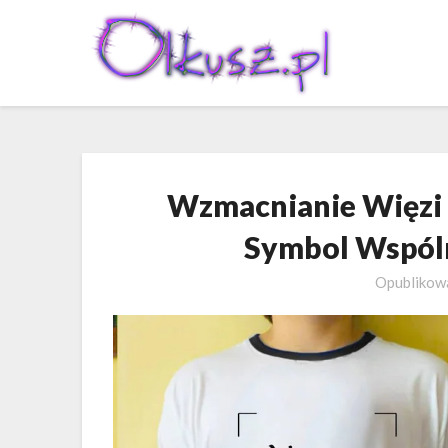
Skip
to
content
Wzmacnianie Więzi P
Symbol Wspól
Opubliko