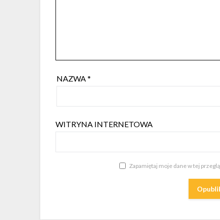
NAZWA
*
WITRYNA INTERNETOWA
Zapamiętaj moje dane w tej przegl