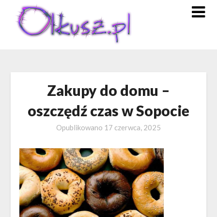
Skip
to
content
Zakupy do domu –
oszczędź czas w Sopocie
Opublikowano
17 czerwca, 2025