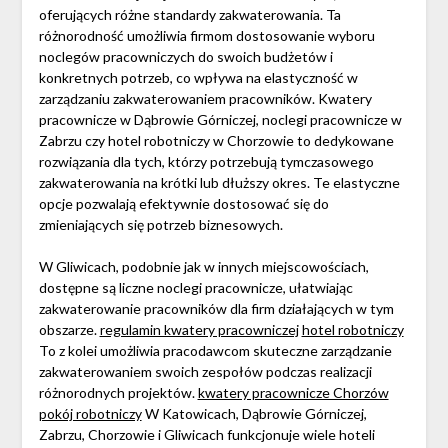
oferujących różne standardy zakwaterowania. Ta
różnorodność umożliwia firmom dostosowanie wyboru
noclegów pracowniczych do swoich budżetów i
konkretnych potrzeb, co wpływa na elastyczność w
zarządzaniu zakwaterowaniem pracowników. Kwatery
pracownicze w Dąbrowie Górniczej, noclegi pracownicze w
Zabrzu czy hotel robotniczy w Chorzowie to dedykowane
rozwiązania dla tych, którzy potrzebują tymczasowego
zakwaterowania na krótki lub dłuższy okres. Te elastyczne
opcje pozwalają efektywnie dostosować się do
zmieniających się potrzeb biznesowych.
W Gliwicach, podobnie jak w innych miejscowościach,
dostępne są liczne noclegi pracownicze, ułatwiając
zakwaterowanie pracowników dla firm działających w tym
obszarze.
regulamin kwatery pracowniczej
hotel robotniczy
To z kolei umożliwia pracodawcom skuteczne zarządzanie
zakwaterowaniem swoich zespołów podczas realizacji
różnorodnych projektów.
kwatery pracownicze Chorzów
pokój robotniczy
W Katowicach, Dąbrowie Górniczej,
Zabrzu, Chorzowie i Gliwicach funkcjonuje wiele hoteli