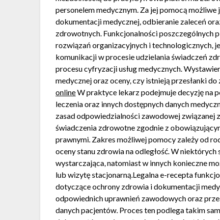
personelem medycznym. Za jej pomocą możliwe j
dokumentacji medycznej, odbieranie zaleceń o
zdrowotnych. Funkcjonalności poszczególnych pl
rozwiązań organizacyjnych i technologicznych, 
komunikacji w procesie udzielania świadczeń zd
procesu cyfryzacji usług medycznych. Wystawi
medycznej oraz oceny, czy istnieją przesłanki d
online
W praktyce lekarz podejmuje decyzję na po
leczenia oraz innych dostępnych danych medyczn
zasad odpowiedzialności zawodowej związanej z
świadczenia zdrowotne zgodnie z obowiązujący
prawnymi. Zakres możliwej pomocy zależy od ro
oceny stanu zdrowia na odległość. W niektórych 
wystarczająca, natomiast w innych konieczne mo
lub wizytę stacjonarną.Legalna e-recepta funkc
dotyczące ochrony zdrowia i dokumentacji medy
odpowiednich uprawnień zawodowych oraz prze
danych pacjentów. Proces ten podlega takim s