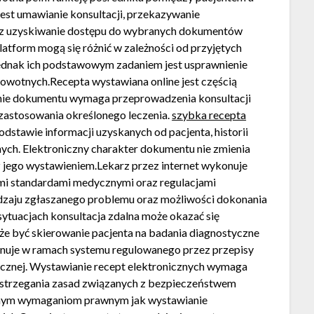
est umawianie konsultacji, przekazywanie
raz uzyskiwanie dostępu do wybranych dokumentów
atform mogą się różnić w zależności od przyjętych
jednak ich podstawowym zadaniem jest usprawnienie
rowotnych.Recepta wystawiana online jest częścią
enie dokumentu wymaga przeprowadzenia konsultacji
o zastosowania określonego leczenia.
szybka recepta
dstawie informacji uzyskanych od pacjenta, historii
ych. Elektroniczny charakter dokumentu nie zmienia
 jego wystawieniem.Lekarz przez internet wykonuje
mi standardami medycznymi oraz regulacjami
dzaju zgłaszanego problemu oraz możliwości dokonania
sytuacjach konsultacja zdalna może okazać się
że być skierowanie pacjenta na badania diagnostyczne
jonuje w ramach systemu regulowanego przez przepisy
cznej. Wystawianie recept elektronicznych wymaga
strzegania zasad związanych z bezpieczeństwem
amym wymaganiom prawnym jak wystawianie