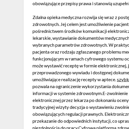
obowiązujące przepisy prawa i stanowią uzupełn
Zdalna opieka medyczna rozwija się wraz z post
zdrowotnych. Jej celem jest umożliwienie pacj
pośrednictwem środków komunikacji elektronicz
lekarskie, wystawianie dokumentów medycznych 
wybranych parametrów zdrowotnych. W praktyce 
pacjenta oraz rodzaju zgłaszanego problemu me
funkcjonującym w ramach cyfrowego systemu och
może wystawić receptę w formie elektronicznej, j
przeprowadzonego wywiadu i dostępnej dokumen
umożliwiające realizację recepty w aptece.
szybk
pozwala na ograniczenie wykorzystania dokumen
informacji w systemie zdrowotnym.E-zwolnienie
elektronicznej przez lekarza po dokonaniu ocen
tradycyjnej wizyty decyzja o wystawieniu zwolnie
obowiązujących regulacji prawnych. Elektronic
przekazanie do odpowiednich instytucji, co upr
niezdolnością do pracy.Cyfrowa platforma zdrow