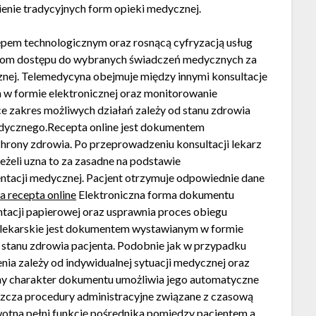
ienie tradycyjnych form opieki medycznej.
ępem technologicznym oraz rosnącą cyfryzacją usług
entom dostępu do wybranych świadczeń medycznych za
nej. Telemedycyna obejmuje między innymi konsultacje
w formie elektronicznej oraz monitorowanie
zakres możliwych działań zależy od stanu zdrowia
dycznego.Recepta online jest dokumentem
rony zdrowia. Po przeprowadzeniu konsultacji lekarz
eżeli uzna to za zasadne na podstawie
tacji medycznej. Pacjent otrzymuje odpowiednie dane
a recepta online
Elektroniczna forma dokumentu
tacji papierowej oraz usprawnia proces obiegu
 lekarskie jest dokumentem wystawianym w formie
y stanu zdrowia pacjenta. Podobnie jak w przypadku
nia zależy od indywidualnej sytuacji medycznej oraz
zny charakter dokumentu umożliwia jego automatyczne
aszcza procedury administracyjne związane z czasową
otna pełni funkcję pośrednika pomiędzy pacjentem a