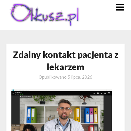
Skip
to
content
Zdalny kontakt pacjenta z
lekarzem
Opublikowano
5 lipca, 2026