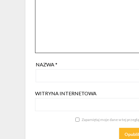
NAZWA
*
WITRYNA INTERNETOWA
Zapamiętaj moje dane w tej przegl