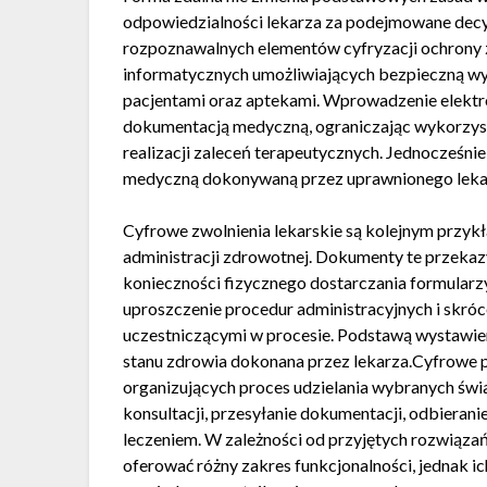
odpowiedzialności lekarza za podejmowane decyz
rozpoznawalnych elementów cyfryzacji ochrony 
informatycznych umożliwiających bezpieczną 
pacjentami oraz aptekami. Wprowadzenie elektr
dokumentacją medyczną, ograniczając wykorzys
realizacji zaleceń terapeutycznych. Jednocześni
medyczną dokonywaną przez uprawnionego leka
Cyfrowe zwolnienia lekarskie są kolejnym przyk
administracji zdrowotnej. Dokumenty te przek
konieczności fizycznego dostarczania formularz
uproszczenie procedur administracyjnych i skró
uczestniczącymi w procesie. Podstawą wystawien
stanu zdrowia dokonana przez lekarza.Cyfrowe p
organizujących proces udzielania wybranych św
konsultacji, przesyłanie dokumentacji, odbierani
leczeniem. W zależności od przyjętych rozwiąz
oferować różny zakres funkcjonalności, jednak i