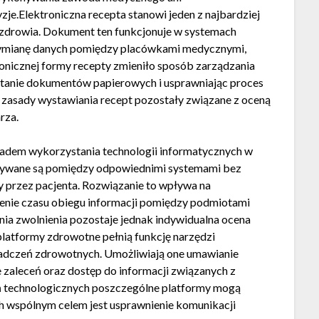
je.Elektroniczna recepta stanowi jeden z najbardziej
zdrowia. Dokument ten funkcjonuje w systemach
wymianę danych pomiędzy placówkami medycznymi,
onicznej formy recepty zmieniło sposób zarządzania
tanie dokumentów papierowych i usprawniając proces
e zasady wystawiania recept pozostały związane z oceną
rza.
ładem wykorzystania technologii informatycznych w
azywane są pomiędzy odpowiednimi systemami bez
y przez pacjenta. Rozwiązanie to wpływa na
cenie czasu obiegu informacji pomiędzy podmiotami
ia zwolnienia pozostaje jednak indywidualna ocena
latformy zdrowotne pełnią funkcję narzędzi
iadczeń zdrowotnych. Umożliwiają one umawianie
e zaleceń oraz dostęp do informacji związanych z
ań technologicznych poszczególne platformy mogą
ch wspólnym celem jest usprawnienie komunikacji