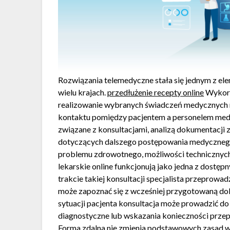
Rozwiązania telemedyczne stała się jednym z e
wielu krajach.
przedłużenie recepty online
Wykorz
realizowanie wybranych świadczeń medycznych n
kontaktu pomiędzy pacjentem a personelem medy
związane z konsultacjami, analizą dokumentacji
dotyczących dalszego postępowania medycznego.
problemu zdrowotnego, możliwości technicznych
lekarskie online funkcjonują jako jedna z dost
trakcie takiej konsultacji specjalista przeprow
może zapoznać się z wcześniej przygotowaną do
sytuacji pacjenta konsultacja może prowadzić do
diagnostyczne lub wskazania konieczności przep
Forma zdalna nie zmienia podstawowych zasad