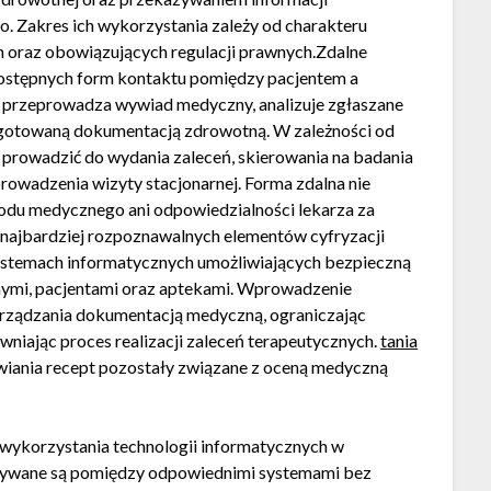
 Zakres ich wykorzystania zależy od charakteru
 oraz obowiązujących regulacji prawnych.Zdalne
dostępnych form kontaktu pomiędzy pacjentem a
sta przeprowadza wywiad medyczny, analizuje zgłaszane
ygotowaną dokumentacją zdrowotną. W zależności od
e prowadzić do wydania zaleceń, skierowania na badania
rowadzenia wizyty stacjonarnej. Forma zdalna nie
u medycznego ani odpowiedzialności lekarza za
 najbardziej rozpoznawalnych elementów cyfryzacji
ystemach informatycznych umożliwiających bezpieczną
mi, pacjentami oraz aptekami. Wprowadzenie
arządzania dokumentacją medyczną, ograniczając
iając proces realizacji zaleceń terapeutycznych.
tania
iania recept pozostały związane z oceną medyczną
wykorzystania technologii informatycznych w
azywane są pomiędzy odpowiednimi systemami bez