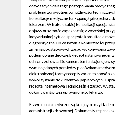
dotyczących dalszego postępowania medycznego.
problemu zdrowotnego, możliwości technicznych
konsultacje medyczne funkcjonują jako jedna z 
lekarzem. W trakcie takiej konsultacji specjali
objawy oraz może zapoznać się z wcześniej prz
indywidualnej sytuacji pacjenta konsultacja moż
diagnostyczne lub wskazania konieczności przep
zmienia podstawowych zasad wykonywania zawod
podejmowane decyzje.E-recepta stanowi jeden z
ochrony zdrowia. Dokument ten funkcjonuje w s
wymianę danych pomiędzy placówkami medyczny
elektronicznej formy recepty zmieniło sposób z
wykorzystanie dokumentów papierowych i usprawn
recepta Internetowa
Jednocześnie zasady wystaw
dokonywaną przez uprawnionego lekarza.
E-zwolnienia medyczne są kolejnym przykładem 
administracji zdrowotnej. Dokumenty te przek