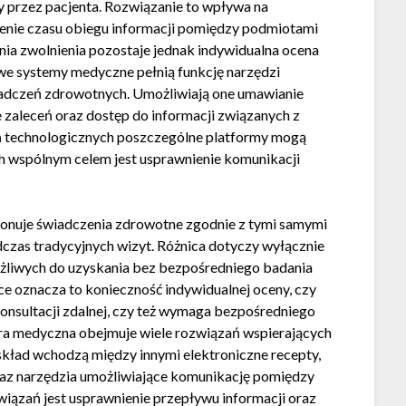
y przez pacjenta. Rozwiązanie to wpływa na
cenie czasu obiegu informacji pomiędzy podmiotami
ia zwolnienia pozostaje jednak indywidualna ocena
we systemy medyczne pełnią funkcję narzędzi
iadczeń zdrowotnych. Umożliwiają one umawianie
e zaleceń oraz dostęp do informacji związanych z
ań technologicznych poszczególne platformy mogą
ch wspólnym celem jest usprawnienie komunikacji
onuje świadczenia zdrowotne zgodnie z tymi samymi
zas tradycyjnych wizyt. Różnica dotyczy wyłącznie
ożliwych do uzyskania bez bezpośredniego badania
e oznacza to konieczność indywidualnej oceny, czy
nsultacji zdalnej, czy też wymaga bezpośredniego
ura medyczna obejmuje wiele rozwiązań wspierających
kład wchodzą między innymi elektroniczne recepty,
raz narzędzia umożliwiające komunikację pomiędzy
wiązań jest usprawnienie przepływu informacji oraz