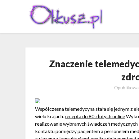
Skip
to
content
Znaczenie telemedyc
zdr
Opublikow
Współczesna telemedycyna stała się jednym z 
wielu krajach.
recepta do 80 złotych online
Wykorz
realizowanie wybranych świadczeń medycznych n
kontaktu pomiędzy pacjentem a personelem medy
związane z konsultacjami, analizą dokumentacji