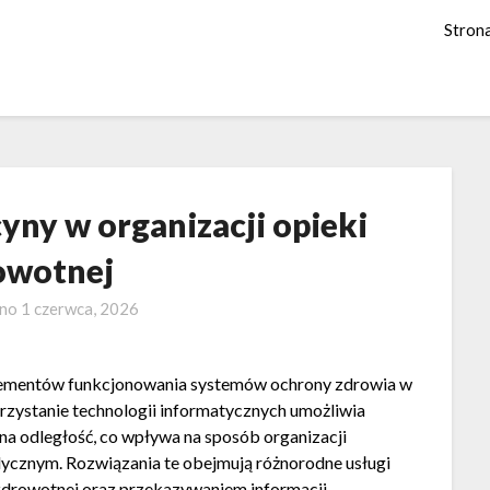
Stron
yny w organizacji opieki
owotnej
ano
1 czerwca, 2026
elementów funkcjonowania systemów ochrony zdrowia w
ystanie technologii informatycznych umożliwia
a odległość, co wpływa na sposób organizacji
cznym. Rozwiązania te obejmują różnorodne usługi
 zdrowotnej oraz przekazywaniem informacji