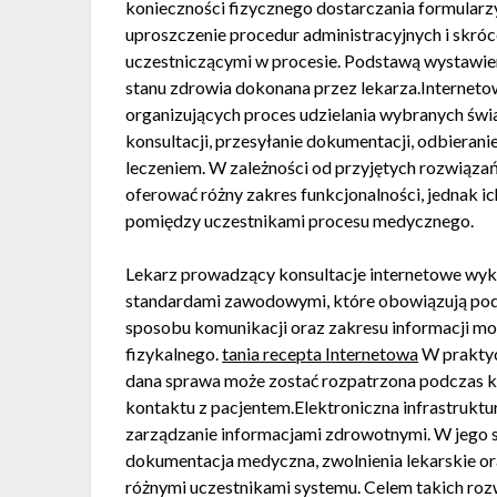
konieczności fizycznego dostarczania formularz
uproszczenie procedur administracyjnych i skró
uczestniczącymi w procesie. Podstawą wystawien
stanu zdrowia dokonana przez lekarza.Interneto
organizujących proces udzielania wybranych św
konsultacji, przesyłanie dokumentacji, odbierani
leczeniem. W zależności od przyjętych rozwiąz
oferować różny zakres funkcjonalności, jednak i
pomiędzy uczestnikami procesu medycznego.
Lekarz prowadzący konsultacje internetowe wyk
standardami zawodowymi, które obowiązują podc
sposobu komunikacji oraz zakresu informacji m
fizykalnego.
tania recepta Internetowa
W praktyc
dana sprawa może zostać rozpatrzona podczas ko
kontaktu z pacjentem.Elektroniczna infrastrukt
zarządzanie informacjami zdrowotnymi. W jego s
dokumentacja medyczna, zwolnienia lekarskie o
różnymi uczestnikami systemu. Celem takich roz