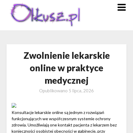
Skip
to
content
Zwolnienie lekarskie
online w praktyce
medycznej
Opublikowano
5 lipca, 2026
Konsultacje lekarskie online są jednym z rozwiązań
funkcjonujących we współczesnym systemie ochrony
zdrowia. Umożliwiają one kontakt pacjenta z lekarzem bez
konieczności osobistej obecności w gabinecie, przy