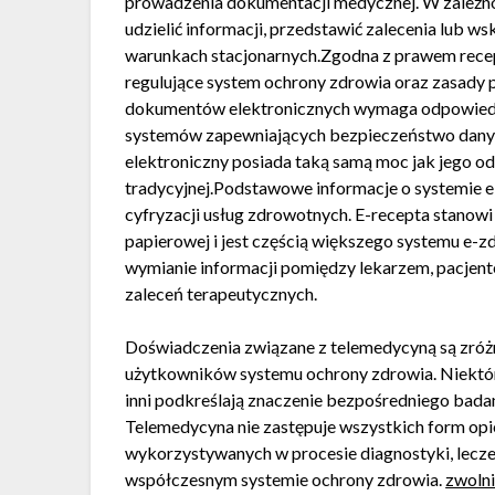
prowadzenia dokumentacji medycznej. W zależno
udzielić informacji, przedstawić zalecenia lub 
warunkach stacjonarnych.Zgodna z prawem recept
regulujące system ochrony zdrowia oraz zasady
dokumentów elektronicznych wymaga odpowied
systemów zapewniających bezpieczeństwo danyc
elektroniczny posiada taką samą moc jak jego 
tradycyjnej.Podstawowe informacje o systemie e-
cyfryzacji usług zdrowotnych. E-recepta stanowi
papierowej i jest częścią większego systemu e-zd
wymianie informacji pomiędzy lekarzem, pacjente
zaleceń terapeutycznych.
Doświadczenia związane z telemedycyną są zróż
użytkowników systemu ochrony zdrowia. Niektór
inni podkreślają znaczenie bezpośredniego badan
Telemedycyna nie zastępuje wszystkich form opie
wykorzystywanych w procesie diagnostyki, lecze
współczesnym systemie ochrony zdrowia.
zwolni