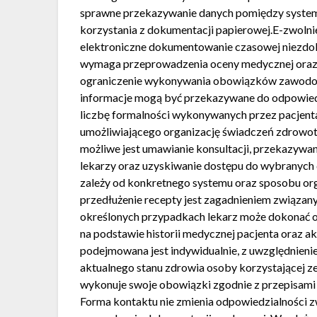
sprawne przekazywanie danych pomiędzy syste
korzystania z dokumentacji papierowej.E-zwolni
elektroniczne dokumentowanie czasowej niezdol
wymaga przeprowadzenia oceny medycznej oraz 
ograniczenie wykonywania obowiązków zawodow
informacje mogą być przekazywane do odpowiedn
liczbę formalności wykonywanych przez pacjenta
umożliwiającego organizację świadczeń zdrowotn
możliwe jest umawianie konsultacji, przekazywan
lekarzy oraz uzyskiwanie dostępu do wybranych
zależy od konkretnego systemu oraz sposobu org
przedłużenie recepty jest zagadnieniem związa
określonych przypadkach lekarz może dokonać o
na podstawie historii medycznej pacjenta oraz a
podejmowana jest indywidualnie, z uwzględnien
aktualnego stanu zdrowia osoby korzystającej ze
wykonuje swoje obowiązki zgodnie z przepisam
Forma kontaktu nie zmienia odpowiedzialności zw