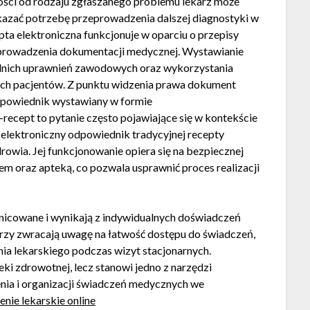
ści od rodzaju zgłaszanego problemu lekarz może
wskazać potrzebę przeprowadzenia dalszej diagnostyki w
a elektroniczna funkcjonuje w oparciu o przepisy
 prowadzenia dokumentacji medycznej. Wystawianie
nich uprawnień zawodowych oraz wykorzystania
h pacjentów. Z punktu widzenia prawa dokument
odpowiednik wystawiany w formie
recept to pytanie często pojawiające się w kontekście
 elektroniczny odpowiednik tradycyjnej recepty
rowia. Jej funkcjonowanie opiera się na bezpiecznej
m oraz apteką, co pozwala usprawnić proces realizacji
nicowane i wynikają z indywidualnych doświadczeń
zy zwracają uwagę na łatwość dostępu do świadczeń,
ia lekarskiego podczas wizyt stacjonarnych.
ki zdrowotnej, lecz stanowi jedno z narzędzi
nia i organizacji świadczeń medycznych we
enie lekarskie online