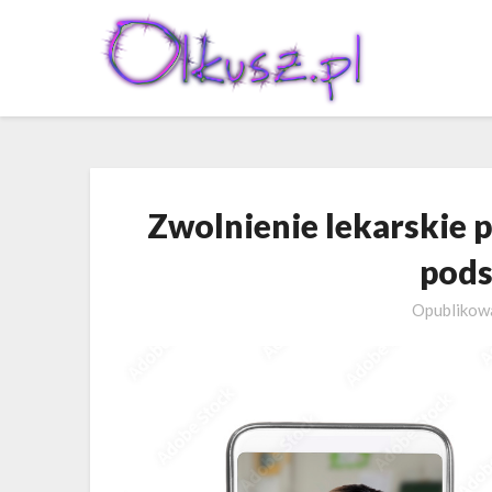
Skip
to
content
Zwolnienie lekarskie p
pod
Opubliko