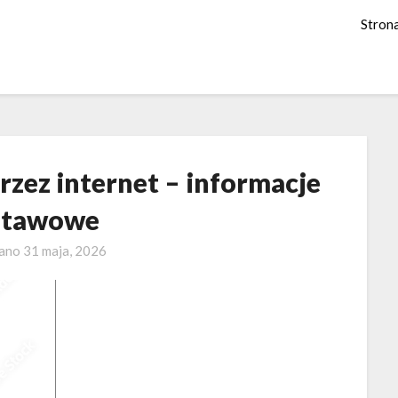
Stron
rzez internet – informacje
stawowe
wano
31 maja, 2026