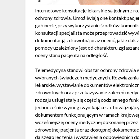
Internetowe konsultacje lekarskie są jednym z 
ochrony zdrowia. Umożliwiają one kontakt pacje
gabinecie, przy wykorzystaniu środków komunika
konsultacji specjalista może przeprowadzić wyw
dokumentacją zdrowotną oraz ocenić, jakie dals
pomocy uzależniony jest od charakteru zgłasza
oceny stanu pacjenta na odległość.
Telemedycyna stanowi obszar ochrony zdrowia w
wybranych świadczeń medycznych. Rozwiązania 
lekarskie, wystawianie dokumentów elektronic
zdrowotnych oraz przekazywanie zaleceń medycz
rodzaju usługi stały się częścią codziennego f
jednocześnie wymogi wynikające z obowiązującyc
dokumentem funkcjonującym w ramach krajoweg
wcześniejszej oceny medycznej dokonanej przez 
zdrowotnej pacjenta oraz dostępnej dokumentacj
dalszego leczenia i wystawienia odpowiednich d