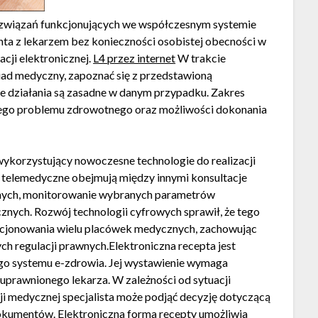
rozwiązań funkcjonujących we współczesnym systemie
nta z lekarzem bez konieczności osobistej obecności w
cji elektronicznej.
L4 przez internet
W trakcie
iad medyczny, zapoznać się z przedstawioną
ze działania są zasadne w danym przypadku. Zakres
nego problemu zdrowotnego oraz możliwości dokonania
ykorzystujący nowoczesne technologie do realizacji
telemedyczne obejmują między innymi konsultacje
znych, monitorowanie wybranych parametrów
nych. Rozwój technologii cyfrowych sprawił, że tego
unkcjonowania wielu placówek medycznych, zachowując
h regulacji prawnych.Elektroniczna recepta jest
o systemu e-zdrowia. Jej wystawienie wymaga
uprawnionego lekarza. W zależności od sytuacji
i medycznej specjalista może podjąć decyzję dotyczącą
okumentów. Elektroniczna forma recepty umożliwia