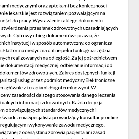
mami medycznymi oraz aptekami bez konieczności
enie lekarskie jest rozwiązaniem pozwalającym na
ności do pracy. Wystawienie takiego dokumentu
stwierdzenia przesłanek zdrowotnych uzasadniających
ych. Cyfrowy obieg dokumentów sprawia, że
ich instytucji w sposób automatyczny, co ogranicza
.Platforma medyczna online pełni funkcję narzędzia
ych realizowanych na odległość. Za jej pośrednictwem
ie dokumentacji medycznej, odbieranie informacji od
 dokumentów zdrowotnych. Zakres dostępnych funkcji
anizacji usług przez podmiot medyczny.Elektroniczne
nym głównie z terapiami długoterminowymi. W
ceny zasadności dalszego stosowania danego leczenia
ktualnych informacji zdrowotnych. Każda decyzja
iem obowiązujących standardów medycznych i
 świadczenia.Specjalista prowadzący konsultacje online
i regulującymi wykonywanie zawodu medycznego.
iązanej z oceną stanu zdrowia pacjenta ani zasad